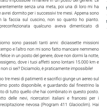
tato impossibile rimanere in un posto del genere. Le
arentemente senza una meta, poi una di loro mi ha
e avrei dormito per i successivi tre mesi. Appena sono
n la faccia sul cuscino, non so quanto ho pianto.
 preconfezionata qualcuno aveva dimenticato di
orno sono passati tanti anni: diciassette missioni
 di tempo e l'altro non mi sono fatto mancare nemmeno
 felice in un posto del genere, dove non dormi la notte,
ssigeno, dove i tuoi affetti sono lontani 15.000 km e
 non ci sei? Diciamolo, è praticamente impossibile!
o tre mesi di patimenti e sacrifici giunge un aereo sul
primo posto disponibile, e guardando dal finestrino la
to di tutto quello che hai combinato in questo posto.
to delle nevi, ricercatori italiani e francesi per i
precipitazione nevosa (Program 411 Glacioclim). Hai