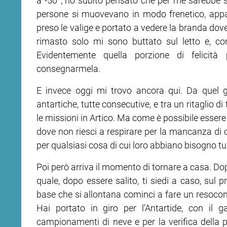
a -50°, ho subito pensato che per me sarebbe s
persone si muovevano in modo frenetico, app
ram
edin
preso le valige e portato a vedere la branda dov
rimasto solo mi sono buttato sul letto e, co
Evidentemente quella porzione di felicità
consegnarmela.
E invece oggi mi trovo ancora qui. Da quel gi
antartiche, tutte consecutive, e tra un ritaglio
le missioni in Artico. Ma come è possibile essere
dove non riesci a respirare per la mancanza di o
per qualsiasi cosa di cui loro abbiano bisogno tu
Poi però arriva il momento di tornare a casa. Dop
quale, dopo essere salito, ti siedi a caso, sul 
base che si allontana cominci a fare un resocon
Hai portato in giro per l'Antartide, con il gat
campionamenti di neve e per la verifica della 