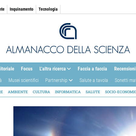
nte
Inquinamento
Tecnologia
itoriale
Focus
L'altra ricerca
Faccia a faccia
Recensioni
à
Musei scientifici
Partnership
Salute a tavola
Sonetti ma
AZIONE
RE
AMBIENTE
CULTURA
INFORMATICA
SALUTE
SOCIO-ECONOMI
ICA