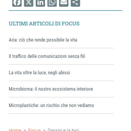
Facebook
X
LinkedIn
WhatsApp
Email
Share
ULTIMI ARTICOLI DI FOCUS
Aria: ciò che rende possibile la vita
Il traffico delle comunicazioni senza fili
La vita oltre la luce, negli abissi
Microbioma: il nostro ecosistema interiore
Microplastiche: un rischio che non vediamo
Briciole
Home
Focus
Darwin e la bici