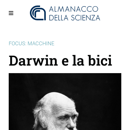
Salta
al
contenuto
Menu
principale
FOCUS: MACCHINE
Darwin e la bici