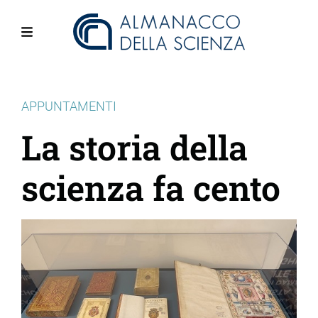
Salta
al
contenuto
Menu
principale
APPUNTAMENTI
La storia della
scienza fa cento