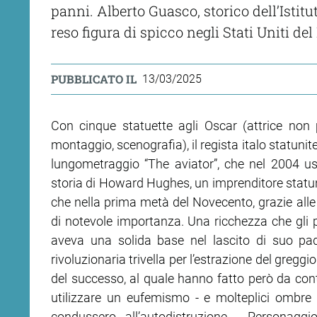
panni. Alberto Guasco, storico dell’Istitu
reso figura di spicco negli Stati Uniti 
PUBBLICATO IL
13/03/2025
Con cinque statuette agli Oscar (attrice non 
montaggio, scenografia), il regista italo statuni
lungometraggio “The aviator”, che nel 2004 us
storia di Howard Hughes, un imprenditore statun
che nella prima metà del Novecento, grazie alle
di notevole importanza. Una ricchezza che gli p
aveva una solida base nel lascito di suo pad
rivoluzionaria trivella per l’estrazione del greg
del successo, al quale hanno fatto però da cont
utilizzare un eufemismo - e molteplici ombre n
condussero all’autodistruzione. Personag