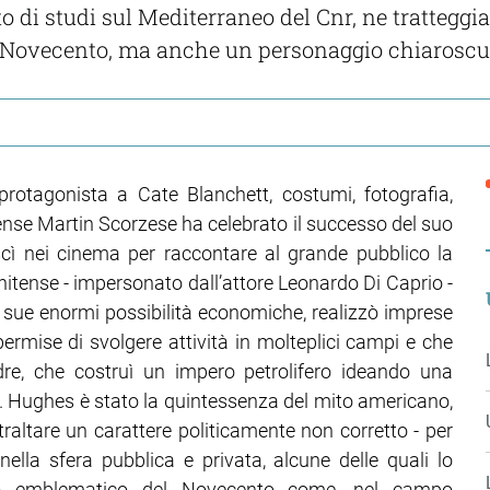
to di studi sul Mediterraneo del Cnr, ne tratteggi
del Novecento, ma anche un personaggio chiaroscu
protagonista a Cate Blanchett, costumi, fotografia,
tense Martin Scorzese ha celebrato il successo del suo
cì nei cinema per raccontare al grande pubblico la
itense - impersonato dall’attore Leonardo Di Caprio -
 sue enormi possibilità economiche, realizzò imprese
ermise di svolgere attività in molteplici campi e che
re, che costruì un impero petrolifero ideando una
gio. Hughes è stato la quintessenza del mito americano,
raltare un carattere politicamente non corretto - per
ella sfera pubblica e privata, alcune delle quali lo
gio emblematico del Novecento come, nel campo