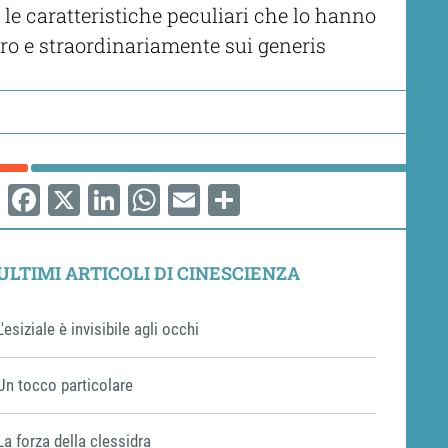
a le caratteristiche peculiari che lo hanno
ro e straordinariamente sui generis
Facebook
X
LinkedIn
WhatsApp
Email
Share
ULTIMI ARTICOLI DI CINESCIENZA
L'esiziale è invisibile agli occhi
Un tocco particolare
La forza della clessidra