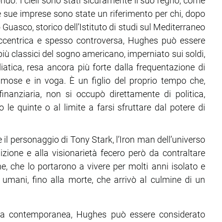
ndo. I cieli sono stati sicuramente il suo regno, come
e sue imprese sono state un riferimento per chi, dopo
to Guasco, storico dell’Istituto di studi sul Mediterraneo
 eccentrica e spesso controversa, Hughes può essere
iù classici del sogno americano, imperniato sui soldi,
iatica, resa ancora più forte dalla frequentazione di
famose e in voga. È un figlio del proprio tempo che,
anziaria, non si occupò direttamente di politica,
 le quinte o al limite a farsi sfruttare dal potere di
e il personaggio di Tony Stark, l’Iron man dell’universo
zione e alla visionarietà fecero però da contraltare
iene, che lo portarono a vivere per molti anni isolato e
i umani, fino alla morte, che arrivò al culmine di un
mia contemporanea, Hughes può essere considerato