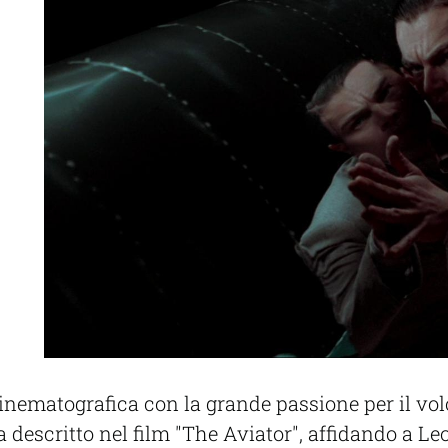
cinematografica con la grande passione per il vol
descritto nel film "The Aviator", affidando a Leo