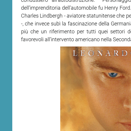
dell’imprenditoria dell’automobile fu Henry Ford
ram
edin
Charles Lindbergh - aviatore statunitense che per
-, che invece subì la fascinazione della Germani
più che un riferimento per tutti quei settori d
favorevoli all’intervento americano nella Secon