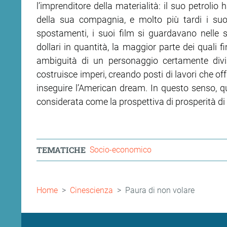
l’imprenditore della materialità: il suo petrolio
della sua compagnia, e molto più tardi i suoi e
spostamenti, i suoi film si guardavano nelle 
dollari in quantità, la maggior parte dei quali 
ambiguità di un personaggio certamente divi
costruisce imperi, creando posti di lavori che of
inseguire l’American dream. In questo senso, q
considerata come la prospettiva di prosperità di t
TEMATICHE
Socio-economico
Briciole
Home
Cinescienza
Paura di non volare
di
pane