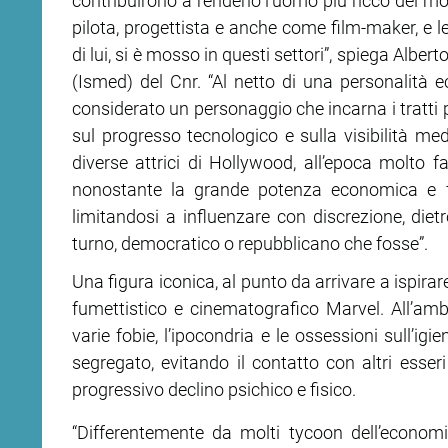
contribuirono a renderlo l’uomo più ricco del mo
pilota, progettista e anche come film-maker, e l
di lui, si è mosso in questi settori”, spiega Alber
(Ismed) del Cnr. “Al netto di una personalità
considerato un personaggio che incarna i tratti p
sul progresso tecnologico e sulla visibilità med
diverse attrici di Hollywood, all’epoca molto 
nonostante la grande potenza economica e fin
limitandosi a influenzare con discrezione, dietro
turno, democratico o repubblicano che fosse”.
Una figura iconica, al punto da arrivare a ispirar
fumettistico e cinematografico Marvel. All’ambi
varie fobie, l’ipocondria e le ossessioni sull’ig
segregato, evitando il contatto con altri esser
progressivo declino psichico e fisico.
“Differentemente da molti tycoon dell’econo