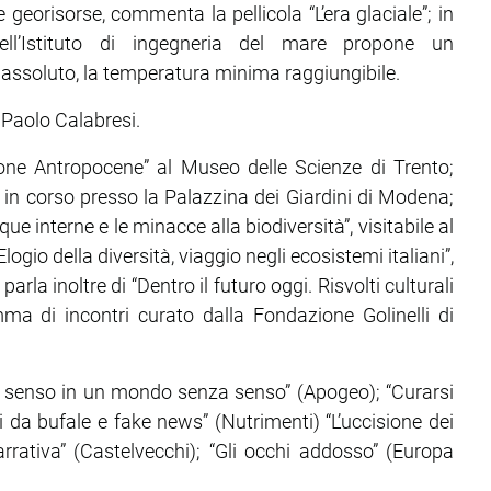
e georisorse, commenta la pellicola “L’era glaciale”; in
ell’Istituto di ingegneria del mare propone un
assoluto, la temperatura minima raggiungibile.
 Paolo Calabresi.
zione Antropocene” al Museo delle Scienze di Trento;
, in corso presso la Palazzina dei Giardini di Modena;
ue interne e le minacce alla biodiversità”, visitabile al
logio della diversità, viaggio negli ecosistemi italiani”,
arla inoltre di “Dentro il futuro oggi. Risvolti culturali
ramma di incontri curato dalla Fondazione Golinelli di
un senso in un mondo senza senso” (Apogeo); “Curarsi
arsi da bufale e fake news” (Nutrimenti) “L’uccisione dei
arrativa” (Castelvecchi); “Gli occhi addosso” (Europa