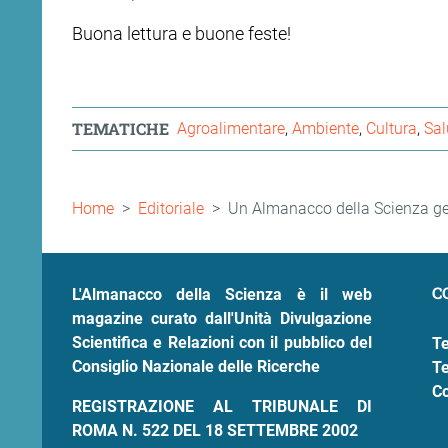
Buona lettura e buone feste!
TEMATICHE
Agroalimentare
Ambiente
Cultura
Sal
Briciole
Home
Editoriale
Un Almanacco della Scienza ge
di
pane
C
L'Almanacco della Scienza è il web
magazine curato dall'Unità Divulgazione
Scientifica e Relazioni con il pubblico del
Te
Consiglio Nazionale delle Ricerche
Te
Co
REGISTRAZIONE AL TRIBUNALE DI
ROMA N. 522 DEL 18 SETTEMBRE 2002