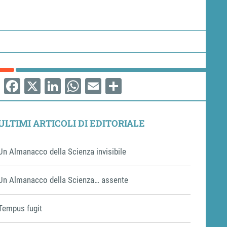
Facebook
X
LinkedIn
WhatsApp
Email
Share
ULTIMI ARTICOLI DI EDITORIALE
Un Almanacco della Scienza invisibile
Un Almanacco della Scienza… assente
Tempus fugit