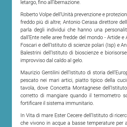
letargo, fino all’ibernazione.
Roberto Volpe dell’Unità prevenzione e protezione
ram
edin
freddo più di altre; Antonio Cerasa direttore del
parla degli individui che hanno una personalit
dall’Ente nelle aree fredde del mondo - Artide e 
Foscari e dell’Istituto di scienze polari (Isp) e 
Balestrini dell’Istituto di bioscienze e biorisors
improvviso dal caldo al gelo.
Maurizio Gentilini dell’Istituto di storia dell’E
pescato nei mari artici, piatto tipico della cu
tavola, dove Concetta Montagnese dell’Istituto
corretto di mangiare quando il termometro sc
fortificare il sistema immunitario.
In Vita di mare Ester Cecere dell’Istituto di rice
che vivono in acque a basse temperature per ad