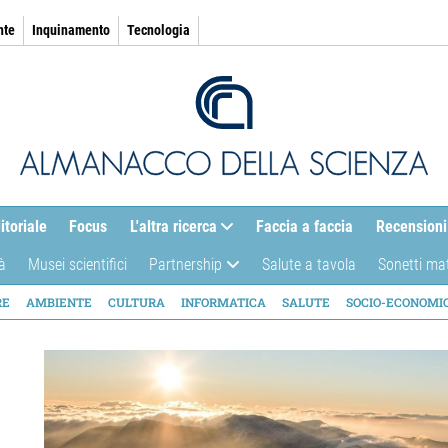
nte
Inquinamento
Tecnologia
itoriale
Focus
L'altra ricerca
Faccia a faccia
Recensioni
à
Musei scientifici
Partnership
Salute a tavola
Sonetti ma
AZIONE
RE
AMBIENTE
CULTURA
INFORMATICA
SALUTE
SOCIO-ECONOMI
ICA