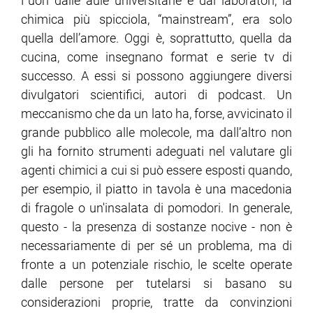
Fuori dalle aule universitarie e dai laboratori, la
chimica più spicciola, “mainstream”, era solo
ram
edin
quella dell’amore. Oggi è, soprattutto, quella da
cucina, come insegnano format e serie tv di
successo. A essi si possono aggiungere diversi
divulgatori scientifici, autori di podcast. Un
meccanismo che da un lato ha, forse, avvicinato il
grande pubblico alle molecole, ma dall’altro non
gli ha fornito strumenti adeguati nel valutare gli
agenti chimici a cui si può essere esposti quando,
per esempio, il piatto in tavola è una macedonia
di fragole o un'insalata di pomodori. In generale,
questo - la presenza di sostanze nocive - non è
necessariamente di per sé un problema, ma di
fronte a un potenziale rischio, le scelte operate
dalle persone per tutelarsi si basano su
considerazioni proprie, tratte da convinzioni