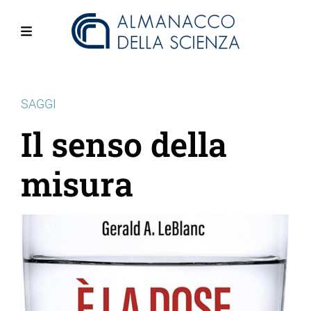
Salta
al
contenuto
Menu
principale
SAGGI
Il senso della
misura